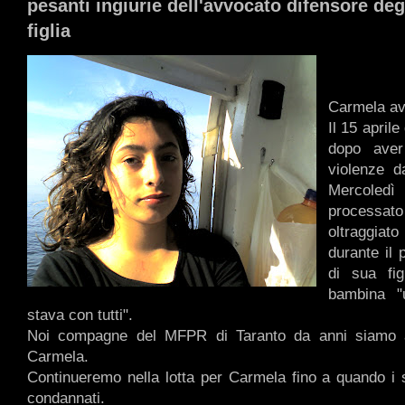
pesanti ingiurie dell'avvocato difensore degl
figlia
Carmela av
Il 15 aprile
dopo aver
violenze d
Mercole
processat
oltraggia
durante il 
di sua fig
bambina "
stava con tutti".
Noi compagne del MFPR di Taranto da anni siamo a
Carmela.
Continueremo nella lotta per Carmela fino a quando i 
condannati.