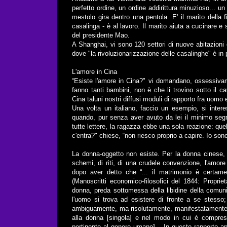
perfetto ordine, un ordine addirittura minuzioso... 
mestolo gira dentro una pentola. E' il marito della 
casalinga - è al lavoro. Il marito aiuta a cucinare e
del presidente Mao.
A Shanghai, vi sono 120 settori di nuove abitazioni
dove "la rivoluzionarizzazione delle casalinghe" è in 
L'amore in Cina
“Esiste l'amore in Cina?" vi domandano, ossessivam
fanno tanti bambini, non è che li trovino sotto il c
Cina taluni nostri diffusi moduli di rapporto fra uomo 
Una volta un italiano, faccio un esempio, si inter
quando, pur senza aver avuto da lei il minimo segn
tutte lettere, la ragazza ebbe una sola reazione: qu
c'entra?" chiese, “non riesco proprio a capire. Io son
La donna-oggetto non esiste. Per la donna cinese, 
schemi, di riti, di una crudele convenzione, l'amor
dopo aver detto che “... il matrimonio è certamen
(Manoscritti economico-filosofici del 1844: Propri
donna, preda sottomessa della libidine della comun
l'uomo si trova ad esistere di fronte a se stesso;
ambiguamente, ma risolutamente, manifestatamente, 
alla donna [singola] e nel modo in cui è compreso
pertinente al genere umano]... In questo rapporto ap