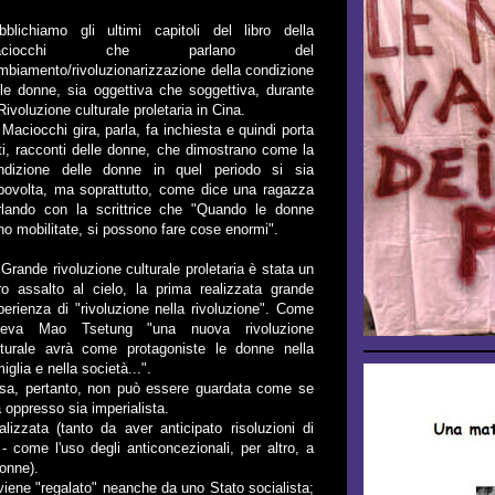
bblichiamo gli ultimi capitoli del libro della
aciocchi che parlano del
mbiamento/rivoluzionarizzazione della condizione
lle donne, sia oggettiva che soggettiva, durante
Rivoluzione culturale proletaria in Cina.
 Maciocchi gira, parla, fa inchiesta e quindi porta
tti, racconti delle donne, che dimostrano come la
ndizione delle donne in quel periodo si sia
povolta, ma soprattutto, come dice una ragazza
rlando con la scrittrice che "Quando le donne
no mobilitate, si possono fare cose enormi".
 Grande rivoluzione culturale proletaria è stata un
ro assalto al cielo, la prima realizzata grande
perienza di "rivoluzione nella rivoluzione". Come
ceva Mao Tsetung "una nuova rivoluzione
lturale avrà come protagoniste le donne nella
iglia e nella società...".
sa, pertanto, non può essere guardata come se
 oppresso sia imperialista.
lizzata (tanto da aver anticipato risoluzioni di
 - come l'uso degli anticoncezionali, per altro, a
donne).
iene "regalato" neanche da uno Stato socialista;