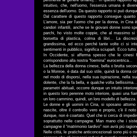
intuitivo, che, nell'uomo, l'essenza umana è dive
essenza dell'uomo. Da questo rapporto si può dunque 
Dal carattere di questo rapporto consegue quanto
L'amore, sia per l'uomo che per la donna, in Cina è
candori infantili, anche se le giovani donne sono s
parchi, ho visto molte coppie, che al massimo si 
borsetta di plastica, colma di libri... La discrez
grandissima, ed ecco perché tante volte ci si int
sentimenti in pubblico, significa sciuparli. Ecco tutto.
In Occidente, si afferma spesso che le cinesi h
corrispondono alla nostra “foemina" eurocentrica...
La bellezza della donna cinese, bella o brutta seco
o la Monroe, è data dal suo stile, quindi la donna ci
nel modo di disporsi, nella sua ispirazione, nella 
dolente, che la fa bella, e qualche volta bellissima.
parametri abituali, occorre dunque un intuito interior
in questo loro perenne moto interiore, quasi una fiam
un loro cammino, quindi, un loro modello di bellezza.
Le donne e gli uomini in Cina, si sposano attorno a
nascite, oltre il controllo vero e proprio, c'è il n
dunque, non è coartato. Quel che si cerca di impedire
soprattutto nelle campagne. Man mano che i sistem
campagne il “matrimonio tardivo" non avrà piú ragione
Nelle città, le pratiche anticoncezionali sono piú o me