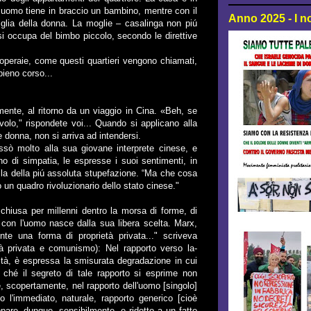
un uomo tiene in braccio un bambino, mentre con il
Anno 2025 - I n
figlia della donna. La moglie – casalinga non piú
 si occupa del bimbo piccolo, secondo le direttive
 operaie, come questi quartieri vengono chiamati,
pieno corso...
ente, al ritorno da un viaggio in Cina. «Beh, se
avolo," rispondete voi... Quando si applicano alla
e donna, non si arriva ad intendersi.
essò molto alla sua giovane interprete cinese, e
o di simpatia, le espresse i suoi sentimenti, in
ella della piú assoluta stupefazione. “Ma che cosa
o un quadro rivoluzionario dello stato cinese."
chiusa per millenni dentro la morsa di forme, di
e con l'uomo nasce dalla sua libera scelta. Marx,
te una forma di proprietà privata..." scriveva
età privata e comunismo): Nel rapporto verso la-
ità, è espressa la smisurata degradazione in cui
 ché il segreto di tale rapporto si esprime non
scopertamente, nel rapporto dell'uomo [singolo]
 l'immediato, naturale, rapporto generico [cioè
pare, dunque, sensibilmente, e ridotto a un fatto