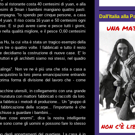
o al ristorante costa 40 centesimi di yuan, e alla
esimi di 3man i bambini mangiano quattro pasti.
compagna. “Io spendo per cinque persone, a casa
Dall'Italia alla
14 yuan. Il riso costa 16 yuan e 50 centesimi ogni
. E si può avere carne e pesce tutti i giorni,
nella qualità migliore, e il pesce O,60 centesimi
 Hu, la cui vita è stata un tragico esempio della
 tre o quattro volte. I fabbricati e tutto il resto
che decidiamo la costruzione di nuove case. E' lo
uttori e gli architetti siamo noi stessi, nel quadro
salinga". Non ve ne è piú una che stia a casa a
cquistino la loro piena emancipazione entrando
a prima forrna di divisione del lavoro che - come
acchine utensili, in collegamento con una grande
muratura con mattoni fabbricati o raccolti da loro.
 fabbrica i metodi di produzione... Un "gruppo di
fabbricazione delle scarpe... l'importante è che
chiuse a guardare i bambini...
re cose enormi", dice la nostra intelligente
nne sono come gli uomini e possono fare lo stesso
 degli appartamenti del quartiere. La casa è in