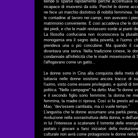
bende si sparse rapidamente perché accentuava lo 
incapace di muoversi da sola. Perché le donne acce
ne fece un marchio distintivo di nobiltà femminea. Inf
le contadine al lavoro nei campi, non avevano i pi
matrimonio conveniente. E cosí accadeva che le don
dei piedi, e che le madri restassero sorde ai pianti del
La filosofia confuciana non riconosceva la plural
monogamia era il segno della povertà, e l'uomo ch
prendeva una o piú concubine. Ma quando il cap
diventava una serva. Nella tradizione cinese, le do
condannate all'infelicità che le madri miserissime 
l'affogavano come un gatto...
Le donne sono in Cina alla conquista della metà de
tuttavia nelle donne esistono ancora tracce di su
l'uomo, visto come essere privilegiato, e quindi di tim
politica. “Nelle campagne" ha detto Mao “le donne vog
e il secondo figlio sono femmine, la donna ne me
femmina, la madre ci riprova. Cosí si fa presto ad a
Mao, “dev'essere cambiata, ma ci vuole tempo."
L'angustia che le donne assumano una parità piena,
rivoluzione nella sovrastruttura della donna, e dell'
in lui l'interesse a scatenare il torrente delle ene
portato i giovani a farsi iniziatori della rivoluzi
culturale non avrà come protagoniste le donne nella f