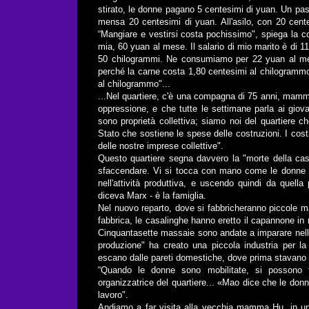
stirato, le donne pagano 5 centesimi di yuan. Un past
mensa 20 centesimi di yuan. All'asilo, con 20 cent
“Mangiare e vestirsi costa pochissimo", spiega la 
mia, 60 yuan al mese. Il salario di mio marito è di 1
50 chilogrammi. Ne consumiamo per 22 yuan al mese
perché la carne costa 1,80 centesimi al chilogrammo 
al chilogrammo"...
...Nel quartiere, c'è una compagna di 75 anni, mamma
oppressione, e che tutte le settimane parla ai giovani
sono proprietà collettiva; siamo noi del quartiere 
Stato che sostiene le spese delle costruzioni. I costr
delle nostre imprese collettive".
Questo quartiere segna davvero la "morte della ca
sfaccendare. Vi si tocca con mano come le donne a
nell'attività produttiva, e uscendo quindi da quell
diceva Marx - è la famiglia.
Nel nuovo reparto, dove si fabbricheranno piccole m
fabbrica, le casalinghe hanno eretto il capannone in 
Cinquantasette massaie sono andate a imparare nella
produzione" ha creato una piccola industria per la 
escano dalle pareti domestiche, dove prima stavano 
“Quando le donne sono mobilitate, si possono fa
organizzatrice del quartiere... «Mao dice che le do
lavoro".
Andiamo a far visita alla vecchia mamma Hu, in uno