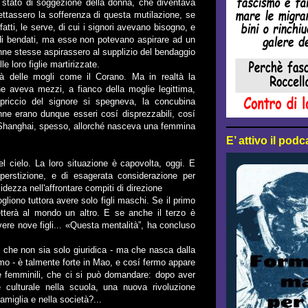
stato di soggezione della donna, che diventava
ttassero la sofferenza di questa mutilazione, se
atti, le serve, di cui i signori avevano bisogno, e
edi bendati, ma esse non potevano aspirare ad un
ne stesse aspirassero al supplizio del bendaggio
le loro figlie martirizzate.
ità delle mogli come il Corano. Ma in realtà la
e aveva mezzi, a fianco della moglie legittima,
riccio del signore si spegneva, la concubina
nne erano dunque esseri cosí disprezzabili, cosí
di Shanghai, spesso, allorché nasceva una femmina
E’ attivo il pod
l cielo. La loro situazione è capovolta, oggi. E
perstizione, e di esagerata considerazione per
idezza nell'affrontare compiti di direzione
liono tuttora avere solo figli maschi. Se il primo
tterà al mondo un altro. E se anche il terzo è
vere nove figli... «Questa mentalità”, ha concluso
 che non sia solo giuridica - ma che nasca dalla
uomo - è talmente forte in Mao, e cosí fermo appare
rgie femminili, che ci si può domandare: dopo aver
one culturale nella scuola, una nuova rivoluzione
amiglia e nella società?...