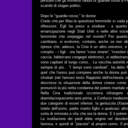
pensare che gli immensi raduni di guardie rosse a Pe
scambi di slogan politici.
Dopo le "guardie rosse," le donne
Credo che per Mao la questione femminile si vada po
riflessioni. Egli ha preso a studiare - a quant
emancipazione negli Stati Uniti e nelle altre socie
femminile che serpeggia nel mondo? Per quanto
cambiano, si evolvono, contano, anche se non abb
riprese che, adesso, la Cina è un altro universo,
compito - i figli - ora fanno “cose strane”, “mestieri i
caccia, fabbricano congegni elettronici, si addestrano 
sono capitani di lungo corso... La vecchia autorità 
sempre di piú... "I tempi sono cambiati", ha detto
quel che l'uomo può compiere anche la donna può farl
sfruttati (nel famoso testo Rapporto dell'inchiest
descrisse la situazione della donna cinese come u
pronunciò la piú netta condanna del potere maritale e 
Nella Cina tradizionale occorreva infrangere u
duemilacinquecento anni prima, a Confucio medesim
due categorie di esseri inferiori: la gentucola (Xia
tutela dell'uomo, padre marito figlio o qualsiasi al
sorta di minorata a vita che era la donna. E il poter
La mutilazione dei piedi ebbe origine nel desider
famosa, e quindi di "piacere" al proprio uomo. Il pr