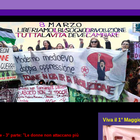
Viva il 1° Maggi
e -
3
° parte:
"Le donne non attaccano più