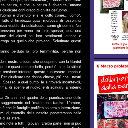
nuta natura, e che la natura è divenuta l'umana
giudicare ogni grado di civiltà dell'uomo.
 l'uomo è divenuto e si è colto come... uomo".
 fatto di timidezza quasi morbosa, di rossori, di
pesso vestite da soldatesse, come gli uomini. Nei
tenevano per mano: tra loro, spesso, c'era una
ione dei cinesi nei loro sentimenti interiori è
erroga su quello che provano. Sciorinare questi
anno perduto la loro femminilità, perché non
ndo il nostro unicum che si esprime con la Bardot
nese è quasi sempre bella, perché in lei lo stile è
sua tensione interiore, questo suo essere umana e
.. Per giudicare una donna cinese, piú che i nostri
e. Spesso, a quel punto, le si troverà incantevoli,
ma, di aderire al nuovo, e di scavarvi all'interno
i 25 anni; nel quadro della pianificazione delle
oto suggerimento del "matrimonio tardivo. L'amore,
 è che le famiglie prolifichino senza interruzione,
i di controllo delle nascite penetreranno nelle
 di esistere.
no note a tutti Ì giovani. D'altra parte, non si può