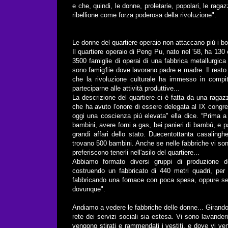
e che, quindi, le donne, proletarie, popolari, le ra
ribellione come forza poderosa della rivoluzione".
Le donne del quartiere operaio non attaccano piú i bo
Il quartiere operaio di Peng Pu, nato nel '58, ha 130 
3500 famiglie di operai di una fabbrica metallurgica 
sono famig1ie dove lavorano padre e madre. Il resto
che la rivoluzione culturale ha immesso in compiti
parteciparne alle attività produttive...
La descrizione del quartiere ci è fatta da una raga
che ha avuto l'onore di essere delegata al IX congr
oggi una coscienza piú elevata" ella dice. “Prima a
bambini, avere forni a gas, bei panieri di bambú, e p
grandi affari dello stato. Duecentottanta casalingh
trovano 500 bambini. Anche se nelle fabbriche vi sono 
preferiscono tenerli nell'asilo del quartiere...
Abbiamo formato diversi gruppi di produzione d
costruendo un fabbricato di 440 metri quadri, per
fabbricando una fornace con poca spesa, oppure se 
dovunque".
Andiamo a vedere le fabbriche delle donne... Girando 
rete dei servizi sociali sia estesa. Vi sono lavanderi
vengono stirati e rammendati i vestiti, e dove vi ven