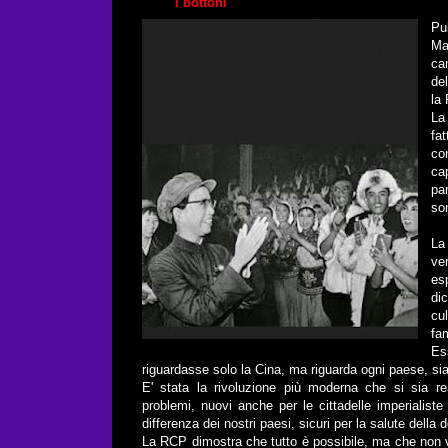
i bottoni"
Pu
M
ca
de
la 
La
fa
co
ca
pa
so
La
ve
es
di
cu
fam
Es
riguardasse solo la Cina, ma riguarda ogni paese, sia
E' stata la rivoluzione più moderna che si sia rea
problemi, nuovi anche per le cittadelle imperialiste
differenza dei nostri paesi, sicuri per la salute della 
La RCP dimostra che tutto è possibile, ma che non v