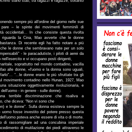
chino siano stati, tra ragazzi e ragazze, soltanto
nendo sempre piú all'ordine del giorno nelle sue
o pare – le spinte dei movimenti femminili di
tà occidentali... In che consiste questa rivolta
 riguarda la Cina, Mao avverte che le donne
astanza. Di recente egli ha fatto notare a piú
 e che le donne che sembravano nate per un solo
mpensabili" - le paracadutiste, i piloti di aerei da
nell'esercito e vi occupano posti dirigenti,
maritale, soprattutto nel mondo contadino, vacilla
 Mao alle donne, «l'uomo e la donna sono uguali,
o"... “...le donne erano le piú sfruttate tra gli
a sul movimento contadino nello Hunan, 1927, Mao
na situazione oggettivamente rivoluzionaria, e
dell'uomo - in genere - sulle donne).
na terribile discriminazione che risaliva a
o, che diceva: “Non vi sono che
oren) e le donne". Sulla donna esisteva sempre la
tro uomo fosse investito del potere presso questa
e dell'uomo poteva anche essere di vita o di morte.
io di rassomigliare ad una concubina imperiale
ocedimento di mutilazione dei piedi attraverso le