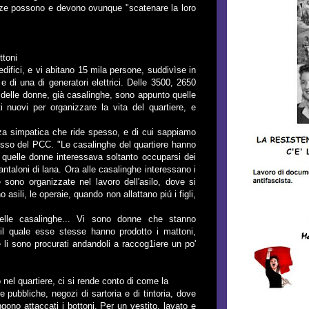
gazze possono e devono ovunque "scatenare la loro
ttoni
edifici, e vi abitano 15 mila persone, suddivìse in
e di una di generatori elettrici. Delle 3500, 2650
 delle donne, già casalinghe, sono appunto quelle
 nuovi per organizzare la vita del quartiere, e
zza simpatica che ride spesso, e di cui sappiamo
esso del PCC. "Le casalinghe del quartiere hanno
 quelle donne interessava soltanto occuparsi dei
antaloni di lana. Ora alle casalinghe interessano i
e sono organizzate nel lavoro dell'asilo, dove si
asili, le operaie, quando non allattano piú i figli,
elle casalinghe... Vi sono donne che stanno
 il quale esse stesse hanno prodotto i mattoni,
li sono procurati andandoli a raccog1iere un po'
nel quartiere, ci si rende conto di come la
e pubbliche, negozi di sartoria e di tintoria, dove
gono attaccati i bottoni. Per un vestito, lavato e